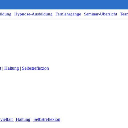
ildung
Hypnose-Ausbildung
Fernlehrgänge
Seminar-Übersicht
Tea
| Haltung | Selbstreflexion
elfalt | Haltung | Selbstreflexion