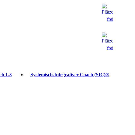
ch 1-3
Systemisch-Integrativer Coach (SIC)®