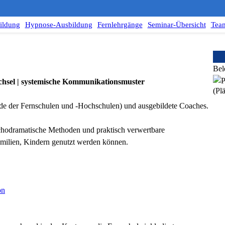
ildung
Hypnose-Ausbildung
Fernlehrgänge
Seminar-Übersicht
Tea
Bel
chsel | systemische Kommunikationsmuster
(Plä
de der Fernschulen und -Hochschulen) und ausgebildete Coaches.
ychodramatische Methoden und praktisch verwertbare
milien, Kindern genutzt werden können.
on