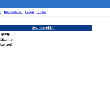
m
Infomaterial
Login
Suche
jetzt anmelden
egung:
tze frei)