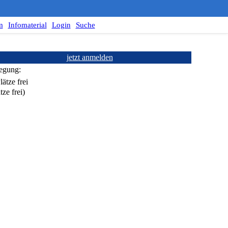
m
Infomaterial
Login
Suche
jetzt anmelden
egung:
tze frei)