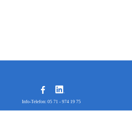
Info-Telefon: 05 71 - 974 19 75
usbildung | Hypnose-Ausbildung | Fernlehrgänge | Aufbau-, Spezial- 
Datenschutz & Impressum